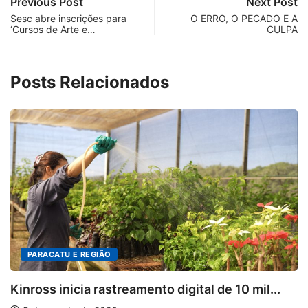
Previous Post
Next Post
Sesc abre inscrições para
O ERRO, O PECADO E A
‘Cursos de Arte e…
CULPA
Posts Relacionados
DESTAQUES
digital de 10 mil...
Mia Couto, Miriam Leitão e