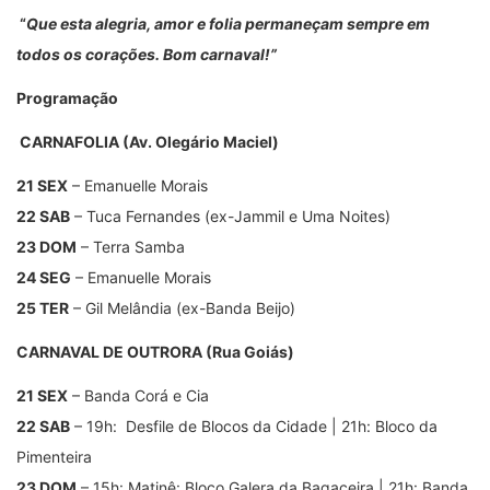
“
Que esta alegria, amor e folia permaneçam sempre em
todos os corações. Bom carnaval!”
Programação
CARNAFOLIA (Av. Olegário Maciel)
21 SEX
– Emanuelle Morais
22 SAB
– Tuca Fernandes (ex-Jammil e Uma Noites)
23 DOM
– Terra Samba
24 SEG
– Emanuelle Morais
25 TER
– Gil Melândia (ex-Banda Beijo)
CARNAVAL DE OUTRORA (Rua Goiás)
21 SEX
– Banda Corá e Cia
22 SAB
– 19h: Desfile de Blocos da Cidade | 21h: Bloco da
Pimenteira
23 DOM
– 15h: Matinê: Bloco Galera da Bagaceira | 21h: Banda