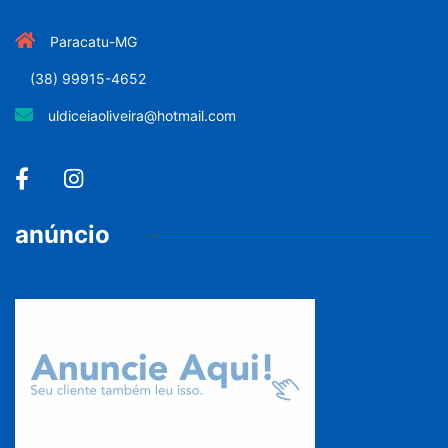
Paracatu-MG
(38) 99915-4652
uldiceiaoliveira@hotmail.com
anúncio