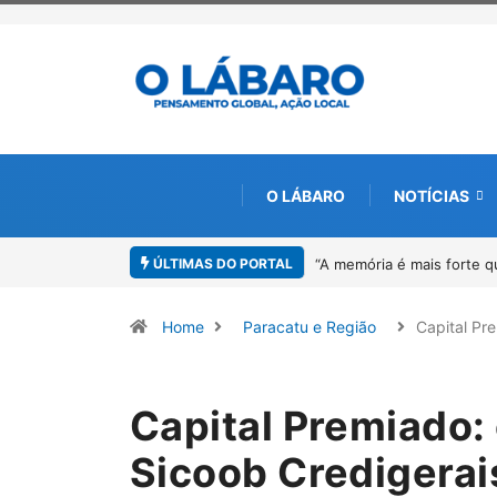
O LÁBARO
NOTÍCIAS
ÚLTIMAS DO PORTAL
 Sandro Neiva lança livro sobre Rosilene Amorim em Paracatu
4º Flipara
Home
Paracatu e Região
Capital Pr
Capital Premiado:
Sicoob Credigerai