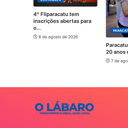
4º Fliparacatu tem
inscrições abertas para
o...
PARACATU
8 de agosto de 2026
O
Paracatu 
20 anos da
s forte
7 de agos
26