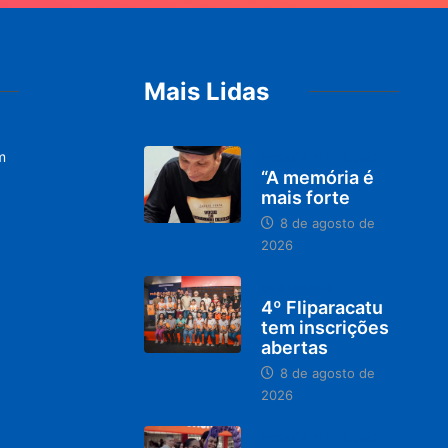
Mais Lidas
m
PARACATU E REGIÃO
“A memória é
mais forte
8 de agosto de
2026
DESTAQUES
4º Fliparacatu
tem inscrições
abertas
8 de agosto de
2026
PARACATU E REGIÃO