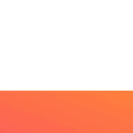
Fliparacatu tem
crições abertas para
PARACATU E REGIÃO
 de agosto de 2026
Paracatu caminha pelos
20 anos da Lei...
7 de agosto de 2026