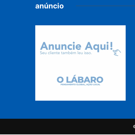
anúncio
©