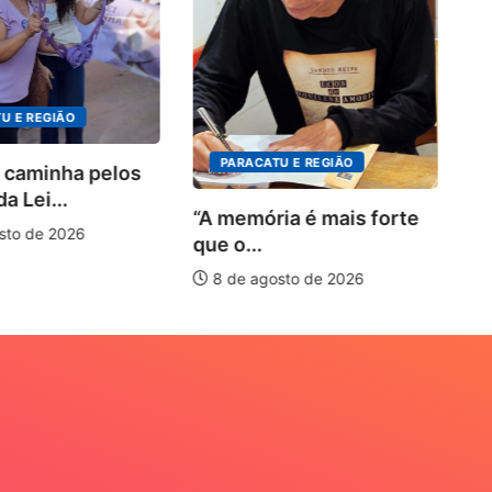
4º 
ins
o...
 E REGIÃO
8
PARACATU E REGIÃO
caminha pelos
 Lei...
“A memória é mais forte
to de 2026
que o...
8 de agosto de 2026