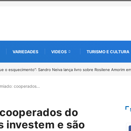
VARIEDADES
VIDEOS
TURISMO E CULTURA
catu tem inscrições abertas para o Prêmio de Redação e Desenho até o 
emiado: cooperados…
 cooperados do
s investem e são