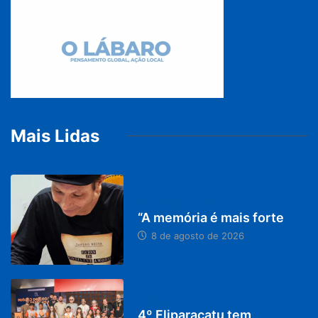
Mais Lidas
PARACATU E REGIÃO
“A memória é mais forte
8 de agosto de 2026
DESTAQUES
4º Fliparacatu tem