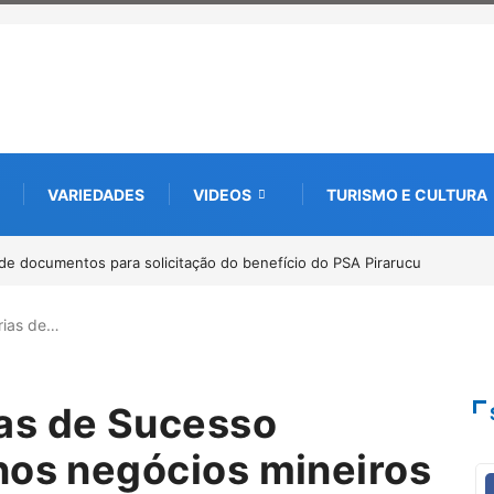
VARIEDADES
VIDEOS
TURISMO E CULTURA
 internacional debate futuro da piscicultura com espécies nativas da
a
rias de…
as de Sucesso
nos negócios mineiros