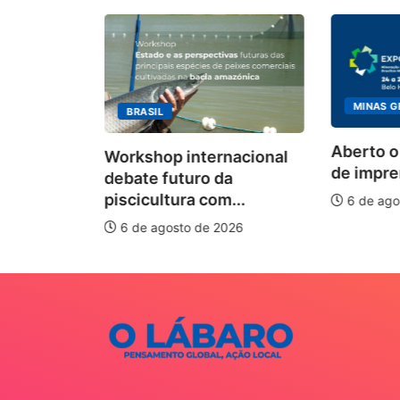
MINAS G
BRASIL
ecebimento
Aberto o
Workshop internacional
 para
de impren
debate futuro da
piscicultura com...
6 de ago
026
6 de agosto de 2026