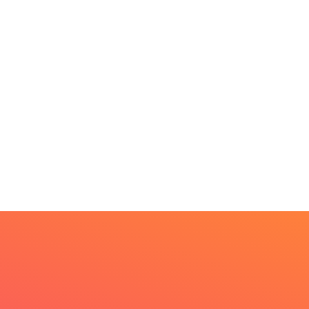
MINAS GERAIS
BRASIL
Aberto o credenciament
rkshop internacional
de imprensa para a...
bate futuro da
scicultura com...
6 de agosto de 2026
6 de agosto de 2026