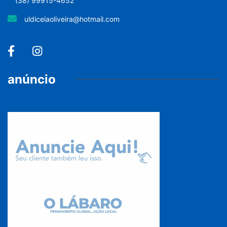
(38) 99915-4652
uldiceiaoliveira@hotmail.com
anúncio