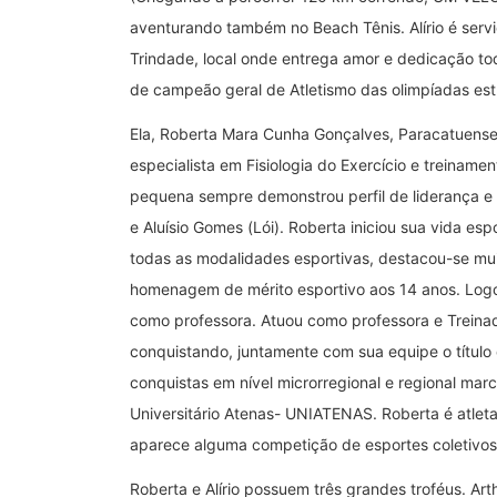
aventurando também no Beach Tênis. Alírio é servi
Trindade, local onde entrega amor e dedicação tod
de campeão geral de Atletismo das olimpíadas estu
Ela, Roberta Mara Cunha Gonçalves, Paracatuens
especialista em Fisiologia do Exercício e treinam
pequena sempre demonstrou perfil de liderança e a
e Aluísio Gomes (Lói). Roberta iniciou sua vida e
todas as modalidades esportivas, destacou-se mu
homenagem de mérito esportivo aos 14 anos. Logo
como professora. Atuou como professora e Treinad
conquistando, juntamente com sua equipe o títul
conquistas em nível microrregional e regional marc
Universitário Atenas- UNIATENAS. Roberta é atleta
aparece alguma competição de esportes coletivos 
Roberta e Alírio possuem três grandes troféus. Art