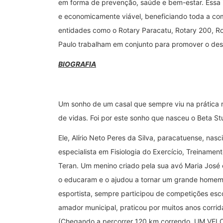
em forma de prevenção, saúde e bem-estar. Essa in
e economicamente viável, beneficiando toda a com
entidades como o Rotary Paracatu, Rotary 200, Rot
Paulo trabalham em conjunto para promover o des
BIOGRAFIA
Um sonho de um casal que sempre viu na prática re
de vidas. Foi por este sonho que nasceu o Beta St
Ele, Alírio Neto Peres da Silva, paracatuense, n
especialista em Fisiologia do Exercício, Treinament
Teran. Um menino criado pela sua avó Maria José e
o educaram e o ajudou a tornar um grande homem q
esportista, sempre participou de competições esco
amador municipal, praticou por muitos anos corrid
(Chegando a percorrer 120 km correndo, UM VELO