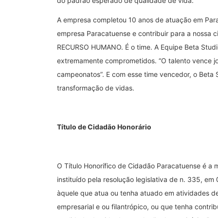
do padrão esperado de qualidade de vida.
A empresa completou 10 anos de atuação em Parac
empresa Paracatuense e contribuir para a nossa 
RECURSO HUMANO. É o time. A Equipe Beta Studio,
extremamente comprometidos. “O talento vence jo
campeonatos”. E com esse time vencedor, o Beta St
transformação de vidas.
Título de Cidadão Honorário
O Título Honorífico de Cidadão Paracatuense é a m
instituído pela resolução legislativa de n. 335, 
àquele que atua ou tenha atuado em atividades de c
empresarial e ou filantrópico, ou que tenha contri