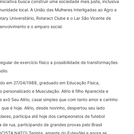
iciativa busca construir uma sociedade mais justa, inclusiva
unidade local. A União das Mulheres Interligadas ao Agro e
ary Universitário, Rotaract Clube e o Lar São Vicente de
envolvimento e o amparo social.
gular de exercício físico a possibilidade de transformações
udio.
ascido em 27/04/1988, graduado em Educação Física,
o personalizado e Musculação. Alírio é filho Aparecida e
 avô Seu Alírio, casal simples que com tanto amor e carinho
ue é hoje. Alírio, desde novinho, despertou seu lado
lares, participa até hoje dos campeonatos de futebol
a de rua, participando de grandes provas pelo Brasil
CISTA NATO) Tenista, amante do Futevôlei e agora se