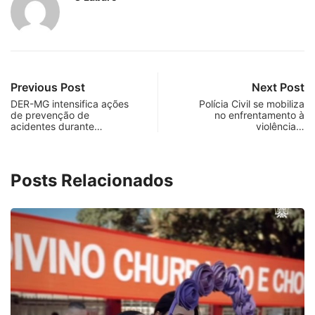
PARACATU E REGIÃO
Paracatu caminha pelos 20 anos da Lei...
7 de agosto de 2026
SIGAS NOSSAS REDES SOCIAIS
1,508
200
Fans
Followers
RECENTES
MAIS LIDOS
1
PARACATU E REGIÃO
...