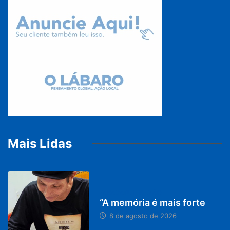
PARACATU E REGIÃO
Projeto CUTUCAR abre
nova edição
7 de agosto de 2026
© 2019, Portal O Labaro - Todos os direitos reservados.