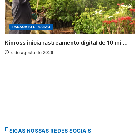
DESTAQUES
treamento digital de 10 mil...
Mia Couto, Miriam
6
5 de agosto de 202
SIGAS NOSSAS REDES SOCIAIS