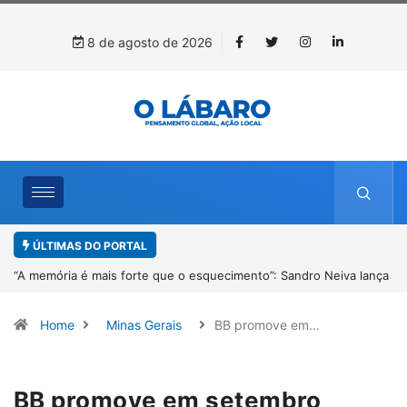
8 de agosto de 2026
ÚLTIMAS DO PORTAL
lança
4º Fliparacatu tem inscrições abertas para o Prêmio de Redação e
Desenho até o dia 14 de agosto
Home
Minas Gerais
BB promove em…
BB promove em setembro