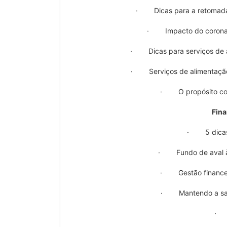
· Dicas para a retomada 
· Impacto do coronaví
· Dicas para serviços de a
· Serviços de alimentação 
· O propósito como
Fina
· 5 dicas 
· Fundo de aval às
· Gestão financei
· Mantendo a saúd
· 