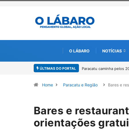
O LÁBARO
NOTÍCIAS
ÚLTIMAS DO PORTAL
Projeto CUTUCAR abre nov
Home
Paracatu e Região
Bares e re
Bares e restauran
orientações gratui