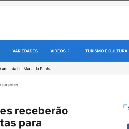
VARIEDADES
VIDEOS
TURISMO E CULTURA
a edição e semeia o futuro por meio da cultura e da memória
staurantes…
tes receberão
tas para