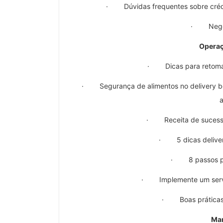
· Dúvidas frequentes sobre crédito
· Negoci
Operaç
· Dicas para retomad
· Segurança de alimentos no delivery bo
a
· Receita de sucesso 
· 5 dicas deliver
· 8 passos par
· Implemente um serviço
· Boas práticas 
Mar