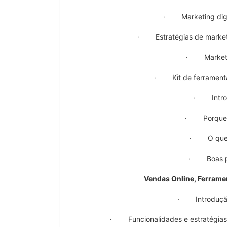
· Marketing digit
· Estratégias de marketin
· Marketin
· Kit de ferramenta
· Introd
· Porque us
· O que p
· Boas prá
Vendas Online, Ferram
· Introdução
· Funcionalidades e estratégias