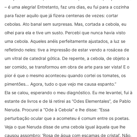
– é uma alegria! Entretanto, faz uns dias, eu fui para a cozinha
para fazer aquilo que já fizera centenas de vezes: cortar
cebolas. Ato banal sem surpresas. Mas, cortada a cebola, eu
olhei para ela e tive um susto. Percebi que nunca havia visto
uma cebola. Aqueles anéis perfeitamente ajustados, a luz se
refletindo neles: tive a impressão de estar vendo a rosácea de
um vitral de catedral gótica. De repente, a cebola, de objeto a
ser comido, se transformou em obra de arte para ser vista! E o
pior é que o mesmo aconteceu quando cortei os tomates, os
pimentões… Agora, tudo o que vejo me causa espanto.”
Ela se calou, esperando o meu diagnóstico. Eu me levantei, fui à
estante de livros e de lá retirei as “Odes Elementales”, de Pablo
Neruda. Procurei a “Ode à Cebola” e lhe disse: “Essa
perturbação ocular que a acometeu é comum entre os poetas.
Veja o que Neruda disse de uma cebola igual àquela que lhe
causou assombro: ‘Rosa de água com escamas de cristal’. Não,