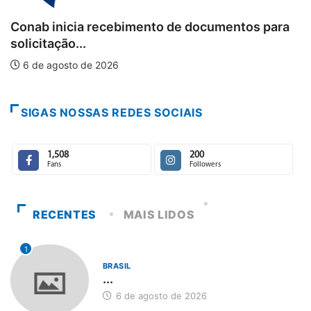
Conab inicia recebimento de documentos para
olicitação...
6 de agosto de 2026
p
SIGAS NOSSAS REDES SOCIAIS
1,508
200
Fans
Followers
RECENTES
MAIS LIDOS
1
BRASIL
...
6 de agosto de 2026