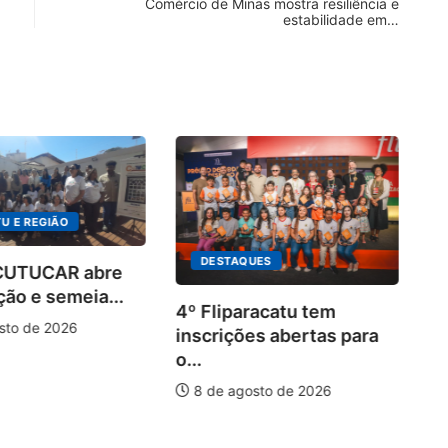
Comércio de Minas mostra resiliência e
estabilidade em…
U E REGIÃO
DESTAQUES
 CUTUCAR abre
ção e semeia...
4º Fliparacatu tem
sto de 2026
inscrições abertas para
o...
8 de agosto de 2026
Pa
20