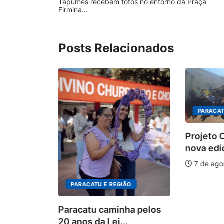
Tapumes recebem fotos no entorno da Praça
Firmina…
Posts Relacionados
PARACAT
Projeto
nova edi
tem
7 de ago
tas para
PARACATU E REGIÃO
026
Paracatu caminha pelos
20 anos da Lei...