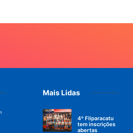
Mais Lidas
m
DESTAQUES
4º Fliparacatu
tem inscrições
abertas