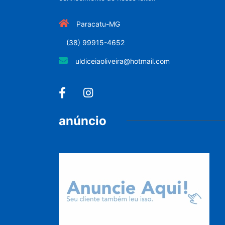
Paracatu-MG
(38) 99915-4652
uldiceiaoliveira@hotmail.com
anúncio