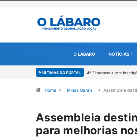
O LÁBARO
NOTÍCIAS
ÚLTIMAS DO PORTAL
4º Fliparacatu tem inscrições
Home
Minas Gerais
Assembleia dest
Assembleia destin
para melhorias no