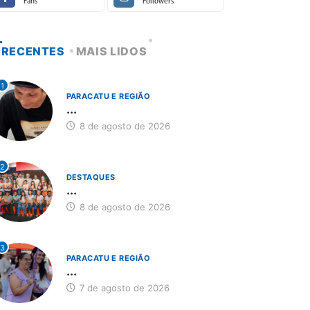
Fans
Followers
RECENTES
MAIS LIDOS
1
PARACATU E REGIÃO
...
8 de agosto de 2026
2
DESTAQUES
...
8 de agosto de 2026
3
PARACATU E REGIÃO
...
7 de agosto de 2026