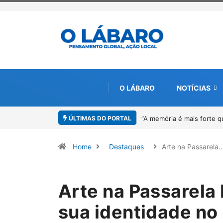
O LÁBARO
NOTÍCIAS
ÚLTIMAS DO PORTAL
4º Fliparacatu tem inscri
Home
Destaques
Arte na Passarela
Arte na Passarela 
sua identidade no