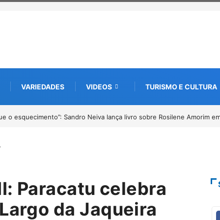
VARIEDADES
VIDEOS
TURISMO E CULTURA
ções abertas para o Prêmio de Redação e Desenho até o dia 14 de agost
…
II: Paracatu celebra
 Largo da Jaqueira