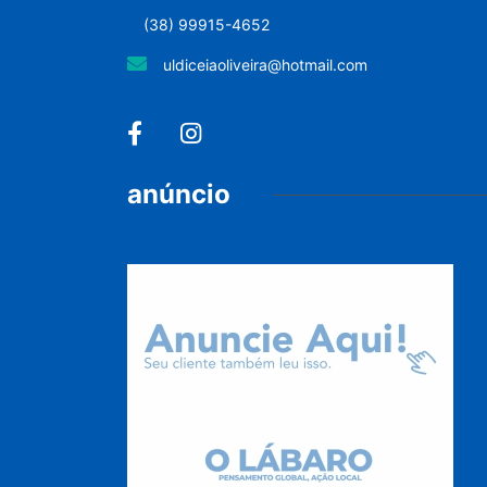
(38) 99915-4652
uldiceiaoliveira@hotmail.com
anúncio