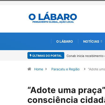
O LÁBARO
NOTÍCIAS
ÚLTIMAS DO PORTAL
 recebimento de documentos para solicitação do benefício do PSA Pirar
Home
Paracatu e Região
“Adote uma
“Adote uma praça”:
consciência cidad