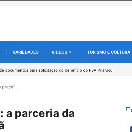
VARIEDADES
VIDEOS
TURISMO E CULTURA
ucu
Workshop internacional debate futuro da piscicultura com espécies 
Amazônia
 praça”:…
 a parceria da
ã