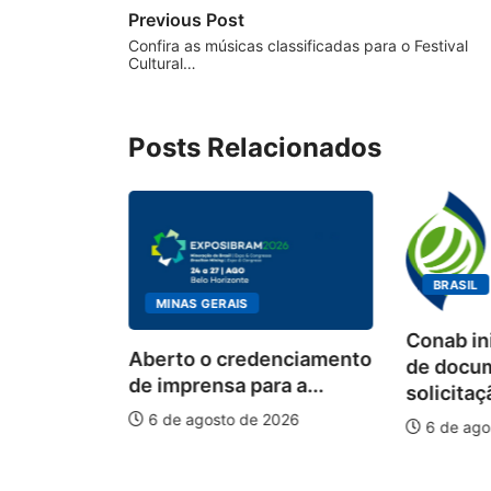
Previous Post
Confira as músicas classificadas para o Festival
Cultural…
Posts Relacionados
BRASIL
MINAS GERAIS
Conab in
Aberto o credenciamento
nacional
de docu
de imprensa para a...
a
solicitaç
...
6 de agosto de 2026
6 de ago
026