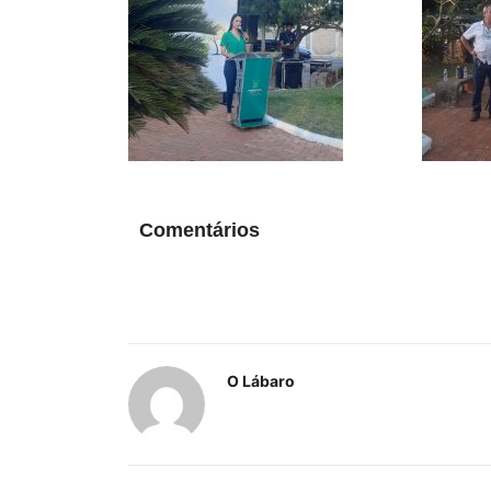
Comentários
O Lábaro