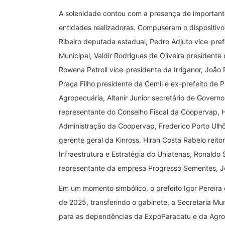
A solenidade contou com a presença de importante
entidades realizadoras. Compuseram o dispositivo 
Ribeiro deputada estadual, Pedro Adjuto vice-pre
Municipal, Valdir Rodrigues de Oliveira president
Rowena Petroll vice-presidente da Irriganor, João
Praça Filho presidente da Cemil e ex-prefeito de P
Agropecuária, Altanir Junior secretário de Governo
representante do Conselho Fiscal da Coopervap, H
Administração da Coopervap, Frederico Porto Ulh
gerente geral da Kinross, Hiran Costa Rabelo reito
Infraestrutura e Estratégia do Uniatenas, Ronaldo
representante da empresa Progresso Sementes, Jos
Em um momento simbólico, o prefeito Igor Pereira
de 2025, transferindo o gabinete, a Secretaria Mu
para as dependências da ExpoParacatu e da Agro