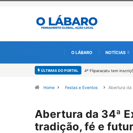
O LÁBARO
NOTÍCIAS
ÚLTIMAS DO PORTAL
Paracatu caminha pelos 2
Home
Festas e Eventos
Abertura da
Abertura da 34ª E
tradição, fé e fut