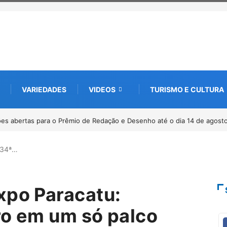
VARIEDADES
VIDEOS
TURISMO E CULTURA
0 anos da Lei Maria da Penha
 34ª…
xpo Paracatu:
uro em um só palco