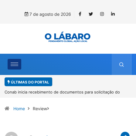
7 de agosto de 2026
ÚLTIMAS DO PORTAL
nab inicia recebimento de documentos para solicitação do
Worksh
nefício do PSA Pirarucu
espéci
Home
Review