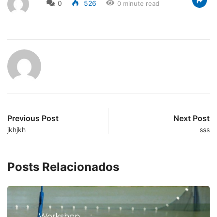
0
526
0 minute read
Previous Post
Next Post
jkhjkh
sss
Posts Relacionados