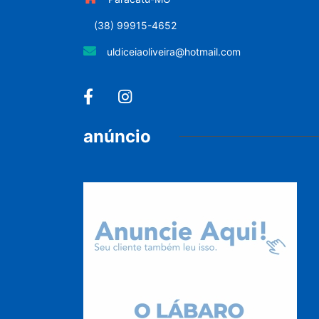
(38) 99915-4652
uldiceiaoliveira@hotmail.com
anúncio