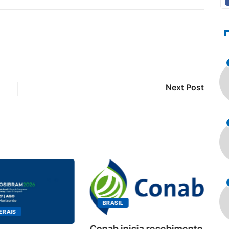
Next Post
BRASIL
ERAIS
Conab inicia recebimento