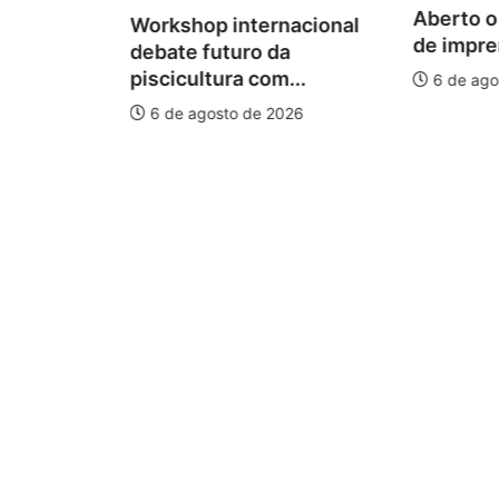
Aberto o
Workshop internacional
 para
de impren
debate futuro da
piscicultura com...
6 de ago
026
6 de agosto de 2026