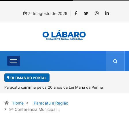
7 de agosto de 2026
ÚLTIMAS DO PORTAL
nha
Projeto CUTUCAR abre nova edição e semeia o futuro
por meio da cultura e da memória
Home
Paracatu e Região
9ª Conferência Municipal…