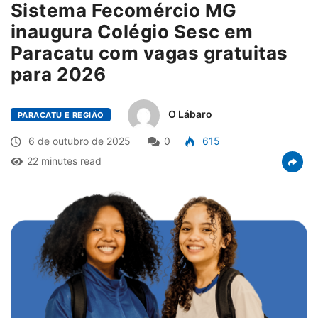
Sistema Fecomércio MG
inaugura Colégio Sesc em
Paracatu com vagas gratuitas
para 2026
O Lábaro
PARACATU E REGIÃO
6 de outubro de 2025
0
615
22 minutes read