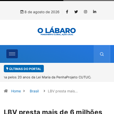
8 de agosto de 2026
ÚLTIMAS DO PORTAL
Projeto CUTUCAR abre nova edição e semeia o futuro por meio da
cultura e da memória
Home
Brasil
LBV presta mais…
LBV presta mais de 6 milhões