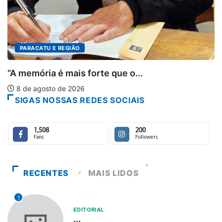
O
s forte que o...
026
SIGAS NOSSAS REDES SOCIAIS
1,508
200
Fans
Followers
RECENTES
MAIS LIDOS
1
EDITORIAL
...