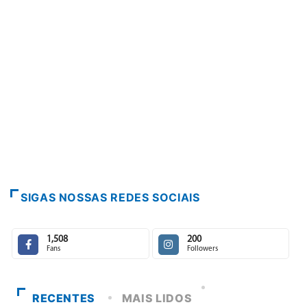
PARACATU E REGIÃO
Paracatu caminha pelos 20 anos da Le
7 de agosto de 2026
SIGAS NOSSAS REDES SOCIAIS
1,508
200
Fans
Followers
RECENTES
MAIS LIDOS