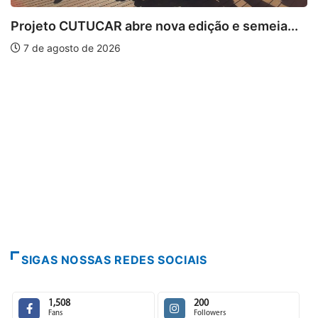
o CUTUCAR abre nova edição e semeia...
agosto de 2026
PARA
Escuta
7 de 
SIGAS NOSSAS REDES SOCIAIS
1,508
200
Fans
Followers