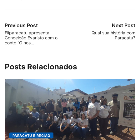
Previous Post
Next Post
Fliparacatu apresenta
Qual sua história com
Conceição Evaristo com o
Paracatu?
conto “Olhos…
Posts Relacionados
CATU E REGIÃO