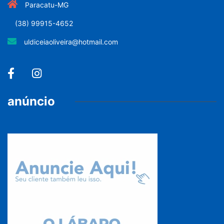
Paracatu-MG
(38) 99915-4652
uldiceiaoliveira@hotmail.com
anúncio