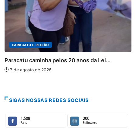
.
PARACATU E REGIÃO
“A memória é mais forte que o...
8 de agosto de 2026
SIGAS NOSSAS REDES SOCIAIS
1,508
200
Fans
Followers