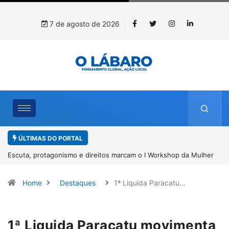
7 de agosto de 2026
ÚLTIMAS DO PORTAL
Mulher
Conab inicia recebimento de documentos para solicitação do
benefício do PSA Pirarucu
Home
Destaques
1ª Liquida Paracatu…
1ª Liquida Paracatu movimenta