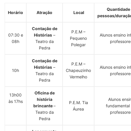
Quantidade
Horário
Atração
Local
pessoas/duraçã
Contação de
P.E.M –
07:30 e
Histórias
–
Alunos ensino inf
Pequeno
08h
Teatro da
professore
Polegar
Pedra
Contação de
P.E.M –
Histórias
–
Alunos ensino inf
10h
Chapeuzinho
Teatro da
professore
Vermelho
Pedra
Oficina de
13h00
história
Alunos ensi
às 17hs
P.E.M. Tia
brincante
–
fundamental 
Áurea
Teatro da
professore
Pedra