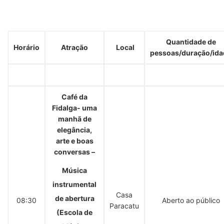
Quantidade de
Horário
Atração
Local
pessoas/duração/ida
Café da
Fidalga- uma
manhã de
elegância,
arte e boas
conversas –
Música
instrumental
Casa
de abertura
08:30
Aberto ao público
Paracatu
(Escola de