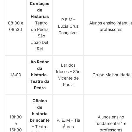
Contação
de
Histórias
P.E.M –
08:00 e
– Teatro
Alunos ensino infantil 
Lúcia Cruz
08h30
da Pedra
professores
Gonçalves
– São
João Del
Rei
Ao Redor
Lar dos
da
Idosos – São
13:00
história-
Grupo Melhor idade
Vicente de
Teatro da
Paula
Pedra
Oficina
de
história
13h30
Alunos ensino
brincante
P. E. M – Tia
e
fundamental 1 e
– Teatro
Áurea
16h30
professores