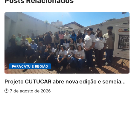
Posts Relacionados
IÃO
AR abre nova edição e semeia...
2026