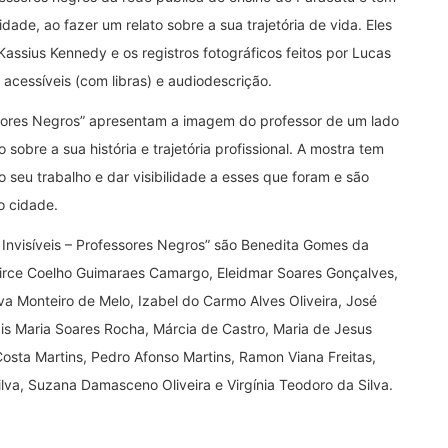
idade, ao fazer um relato sobre a sua trajetória de vida. Eles
assius Kennedy e os registros fotográficos feitos por Lucas
acessíveis (com libras) e audiodescrição.
ssores Negros” apresentam a imagem do professor de um lado
sobre a sua história e trajetória profissional. A mostra tem
 seu trabalho e dar visibilidade a esses que foram e são
o cidade.
nvisíveis – Professores Negros” são Benedita Gomes da
irce Coelho Guimaraes Camargo, Eleidmar Soares Gonçalves,
va Monteiro de Melo, Izabel do Carmo Alves Oliveira, José
dis Maria Soares Rocha, Márcia de Castro, Maria de Jesus
Costa Martins, Pedro Afonso Martins, Ramon Viana Freitas,
lva, Suzana Damasceno Oliveira e Virgínia Teodoro da Silva.