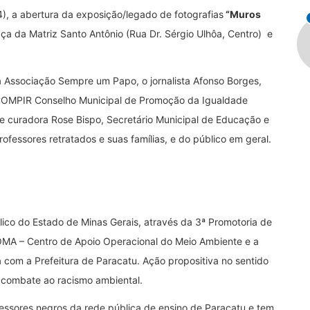
4), a abertura da exposição/legado de fotografias
“Muros
aça da Matriz Santo Antônio (Rua Dr. Sérgio Ulhôa, Centro) e
 Associação Sempre um Papo, o jornalista Afonso Borges,
 COMPIR Conselho Municipal de Promoção da Igualdade
 e curadora Rose Bispo, Secretário Municipal de Educação e
ofessores retratados e suas famílias, e do público em geral.
lico do Estado de Minas Gerais, através da 3ª Promotoria de
OMA – Centro de Apoio Operacional do Meio Ambiente e a
com a Prefeitura de Paracatu. Ação propositiva no sentido
o combate ao racismo ambiental.
essores negros da rede pública de ensino de Paracatu e tem