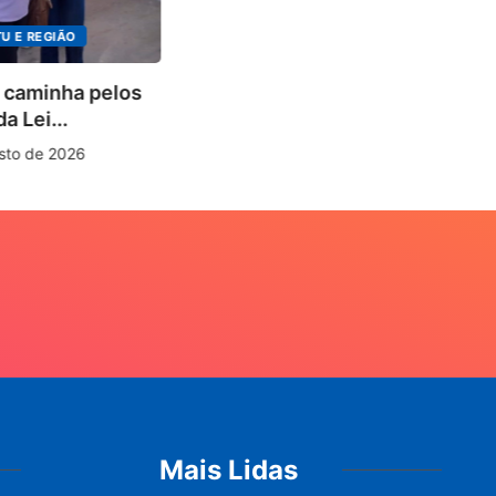
PARACATU E RE
Escuta, prota
los
direitos marcam
7 de agosto de
Mais Lidas