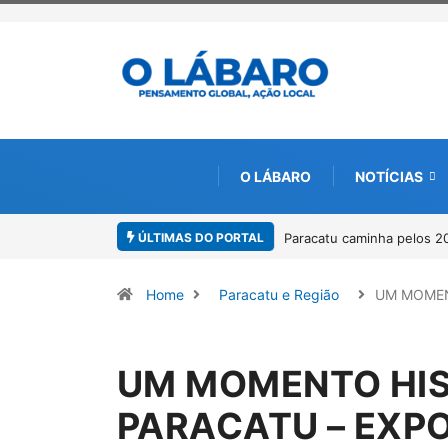
O LÁBARO
NOTÍCIAS
ÚLTIMAS DO PORTAL
catu caminha pelos 20 anos da Lei Maria da Penha
Projeto CUTUCAR abre
por meio da cultura e
Home
Paracatu e Região
UM MOME
UM MOMENTO HIS
PARACATU – EXP