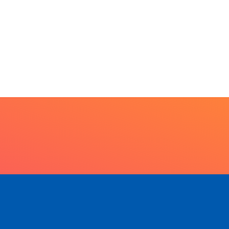
GIÃO
gonismo e
 o I...
 2026