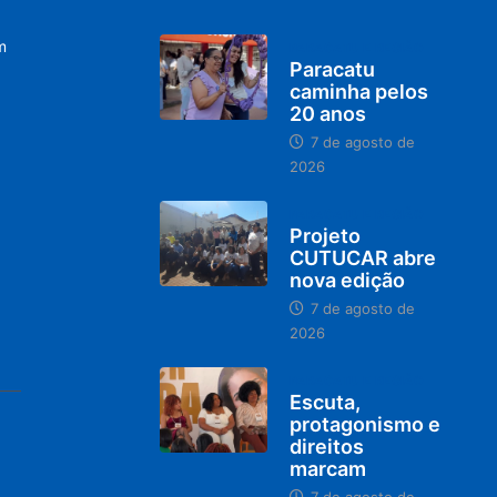
m
PARACATU E REGIÃO
Paracatu
caminha pelos
20 anos
7 de agosto de
2026
PARACATU E REGIÃO
Projeto
CUTUCAR abre
nova edição
7 de agosto de
2026
PARACATU E REGIÃO
Escuta,
protagonismo e
direitos
marcam
7 de agosto de