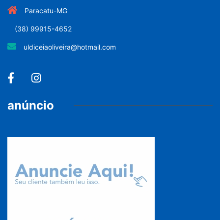
Paracatu-MG
(38) 99915-4652
uldiceiaoliveira@hotmail.com
anúncio