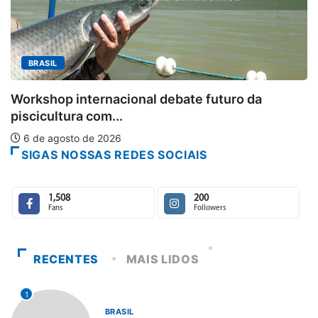
MINAS 
Aberto 
p internacional debate futuro da
6 de ag
tura com...
osto de 2026
SIGAS NOSSAS REDES SOCIAIS
1,508
200
Fans
Followers
RECENTES
MAIS LIDOS
1
BRASIL